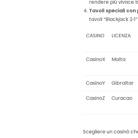
rendere più vivace l
Tavoli speciali co
tavoli “Blackjack 2‑
CASINO
LICENZA
CasinoX
Malta
CasinoY
Gibraltar
CasinoZ
Curacao
Scegliere un casinò che 