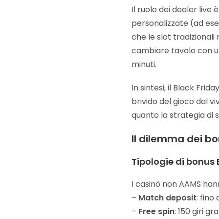
Il ruolo dei dealer liv
personalizzate (ad es
che le slot tradizional
cambiare tavolo con un 
minuti.
In sintesi, il Black Fri
brivido del gioco dal 
quanto la strategia d
Il dilemma dei bo
Tipologie di bonus 
I casinò non AAMS hanno
–
Match deposit
: fino
–
Free spin
: 150 giri g