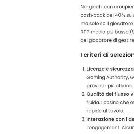
Nei giochi con croupier
cash‑back del 40 % su u
ma solo se il giocatore
RTP medio più basso (92
del giocatore di gestire
I criteri di selezi
Licenze e sicurezza
Gaming Authority, Gi
provider più affidabi
Qualità del flusso 
fluida. I casinò che 
rapide al tavolo.
Interazione con i d
l’engagement. Alcun