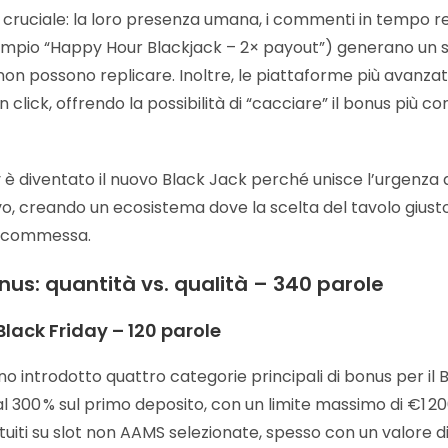
e è cruciale: la loro presenza umana, i commenti in tempo r
empio “Happy Hour Blackjack – 2× payout”) generano un 
i non possono replicare. Inoltre, le piattaforme più avanz
click, offrendo la possibilità di “cacciare” il bonus più c
day è diventato il nuovo Black Jack perché unisce l’urgenza d
vivo, creando un ecosistema dove la scelta del tavolo gius
i scommessa.
nus: quantità vs. qualità – 340 parole
Black Friday – 120 parole
 introdotto quattro categorie principali di bonus per il B
 al 300 % sul primo deposito, con un limite massimo di €1 20
ratuiti su slot non AAMS selezionate, spesso con un valore d