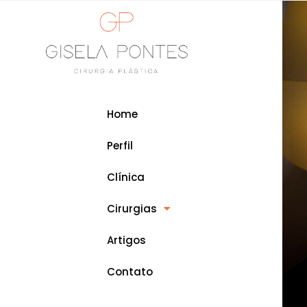
Home
Perfil
Clínica
Cirurgias
Artigos
Contato