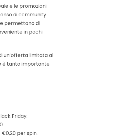
eale e le promozioni
senso di community
ate permettono di
onveniente in pochi
i un’offerta limitata al
to è tanto importante
lack Friday:
0.
i €0,20 per spin.