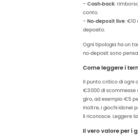
–
Cash‑back
: rimbors
conto.
–
No‑deposit live
: €10
deposito.
Ogni tipologia ha un ta
no‑deposit sono pensati
Come leggere i term
Il punto critico di ogn
€3 000 di scommesse su
giro, ad esempio €5 per
Inoltre, i giochi idonei
li riconosce. Leggere l
Il vero valore per i 